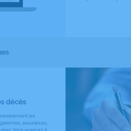
ues
ès décès
 sereinement les
ganismes, assurances,
’autres. Vous avancez à