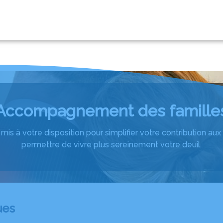
ERIE
FLEURISSEMENT ET ENTRETIEN DE
DECOUVREZ NOS
AIRE
MONUMENT
PLAQUES
Accompagnement des famille
mis à votre disposition pour simplifier votre contribution a
permettre de vivre plus sereinement votre deuil.
ues