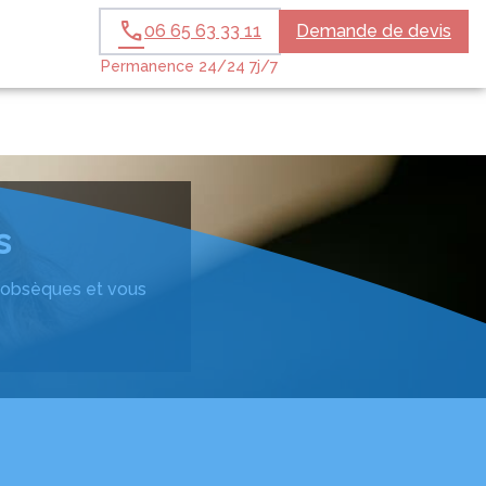
06 65 63 33 11
Demande de devis
SERVICES AUX
SERVICES FUNERAIRES
ESPACES
Permanence 24/24 7j/7
FAMILLES
ANIMALIERS
HOMMAGES
s
ux obsèques et vous