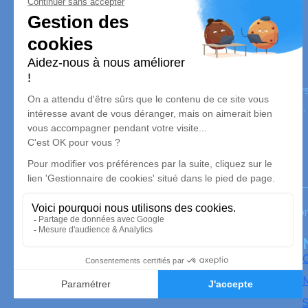
Pompes Funèbres Bérangère
Nos équipes vous aident à honorer la mémoire de la pe
perpétuer son souvenir dans le respect de ses volontés,
avec dignité dans son dernier voyage.
Notre agence
Bérangère Pompes Funèbres
06 65 63 33 11
176 Bis Avenue de la République - 91230 - Montgero
4.9/5 - 93 avis
O
M
S