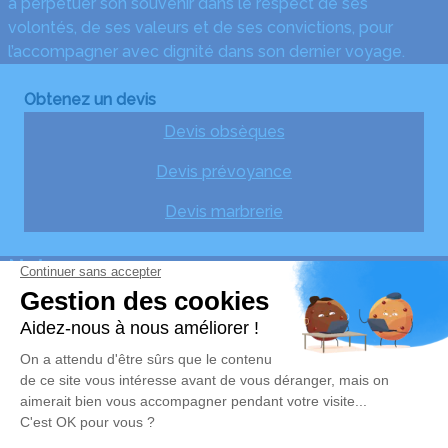
à perpétuer son souvenir dans le respect de ses
volontés, de ses valeurs et de ses convictions, pour
l’accompagner avec dignité dans son dernier voyage.
Obtenez un devis
Devis obsèques
Devis prévoyance
Devis marbrerie
Notre agence
Bérangère Pompes Funèbres
06 65 63 33 11
176 Bis Avenue de la République – 91230 – Montgeron
4.9/5 – 93 avis
Nos Services
Liens utiles
Organiser des obsèques
Avis de décès
Monuments funéraires
Demande de rendez-vous