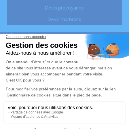
Devis prévoyance
Devis marbrerie
Notre agence
Bérangère Pompes Funèbres
06 65 63 33 11
176 Bis Avenue de la République - 91230 - Montgeron
4.9/5 - 93 avis
Nos Services
Liens utiles
Organiser des obsèques
Avis de décès
Monuments funéraires
Demande de rendez-vous
en agence
Services aux familles
Mentions légales
Politique de traitement des données personnelles
Politique d’utilisation des cookies
Gestionnaire de cookies