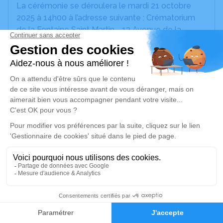
La cérémonie se déroulera le mardi 21 octobre
2025 à 14h00 à l’adresse suivante : Crématorium
de la Fontaine Saint Martin - 13 Avenue de la
Fontaine Saint-Martin - 94460 Valenton.
Nous vous invitons à utiliser cet espace pour
laisser vos condoléances, partager des photos
souvenirs, une anecdote ou exprimer vos pensées
à travers des poèmes ou des textes. Cet endroit
est un lieu d'expression dédié à honorer la
mémoire de Phillipe MORIN.
Un service de plantation d’arbre hommage est
disponible ici
.
Je rends hommage
21
Faire-part
Hommages
Cérémonie