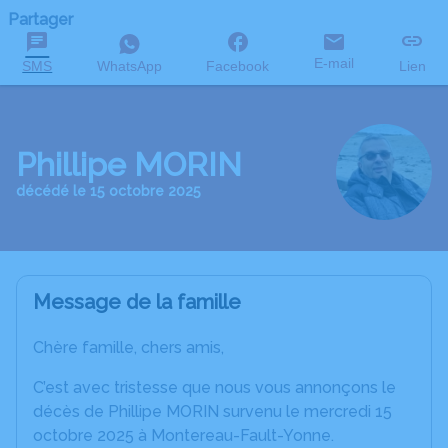
Partager
E-mail
SMS
WhatsApp
Facebook
Lien
Phillipe MORIN
décédé le 15 octobre 2025
Message de la famille
Chère famille, chers amis,
C’est avec tristesse que nous vous annonçons le
décès de Phillipe MORIN survenu le mercredi 15
octobre 2025 à Montereau-Fault-Yonne.